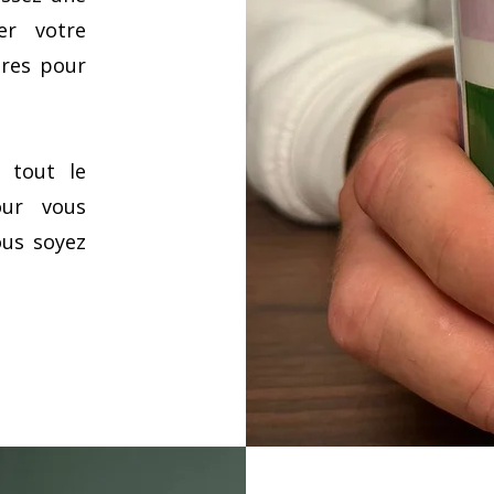
er votre
ures pour
 tout le
our vous
ous soyez