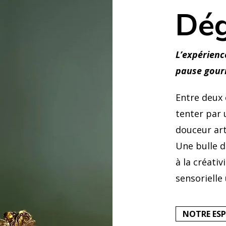
Dég
L’expérienc
pause gou
Entre deux 
tenter par 
douceur art
Une bulle d
à la créati
sensorielle
NOTRE ES