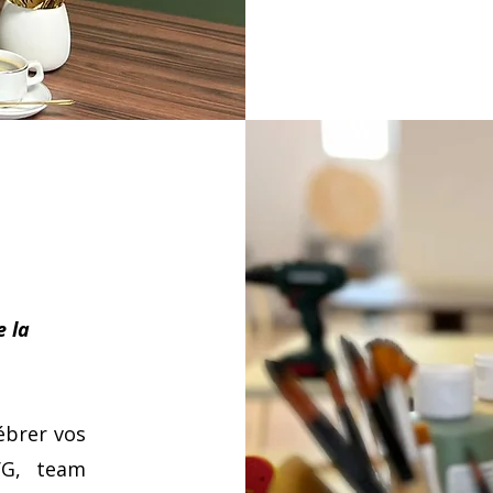
 la
lébrer vos
VG, team